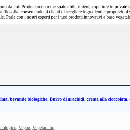
artono da noi. Produciamo creme spalmabili, ripieni, coperture in private 
ra filosofia, consentendo ai clienti di scegliere ingredienti e proporzio
e. Parla con i nostri esperti per i tuoi prodotti innovativi a base vegetal
alma
,
bevande biologiche
,
Burro di arachidi
,
crema alla cioccolata
,
biologico
,
Vegan
,
Vegetariano