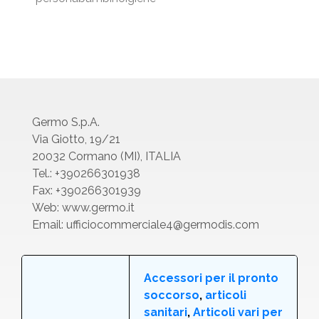
Germo S.p.A.
Via Giotto, 19/21
20032 Cormano (MI), ITALIA
Tel.: +390266301938
Fax: +390266301939
Web:
www.germo.it
Email:
ufficiocommerciale4@germodis.com
Accessori per il pronto
soccorso
,
articoli
sanitari
,
Articoli vari per