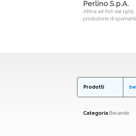
Perlino S.p.A.
Attiva ad Asti dal 1905, 
produzione di spumanti,
Prodotti
be
Categoria
Bevande