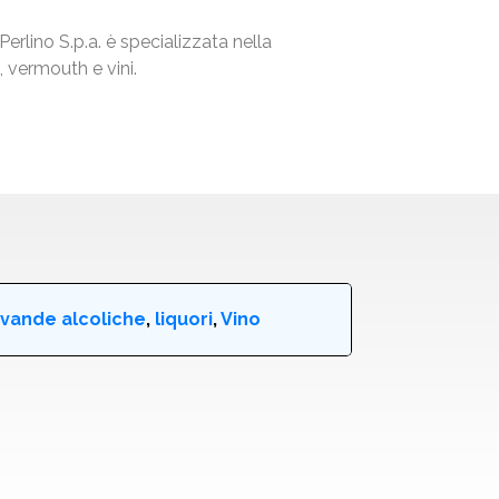
Perlino S.p.a. è specializzata nella
 vermouth e vini.
vande alcoliche
,
liquori
,
Vino