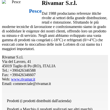
Rivamar S.r.l.
Pesce
Dal 1988 produciamo referenze ittiche
rivolte ai settori della grande distribuzione,
retail e ristorazione. Sfruttando le più
moderne tecniche di lavorazione e confezionamento siamo in grado
di soddisfare le esigenze dei nostri clienti, offrendo loro un prodotto
su misura e di servizio. Negli anni abbiamo sviluppato una vasta
gamma di prodotti sia congelati (-18°C) e refrigerati (0/+4°C) che
essiccati come lo stoccafisso delle isole Lofoten di cui siamo tra i
maggiori importatori.
Rivamar S.r.l.
Via del Lavoro, 41
45019 Taglio di Po (RO), ITALIA
Tel.: +390426346588
Fax: +390426346607
Web:
www.rivamar.it
Email: commerciale@rivamar.it
Prodotti (i prodotti distribuiti dall'azienda)
Prodotti a Marchio (i prodotti realizzati per altri marchi)