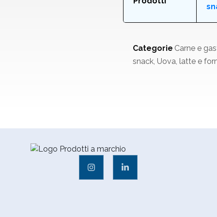
Prodotti
sn
Categorie
Carne e ga
snack
,
Uova, latte e fo