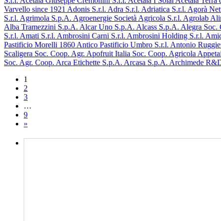
S.r.l.
Acetaia Giuseppe Cremonini S.r.l.
Acetaia I Solai
Acetaia Terra
Varvello since 1921
Adonis S.r.l.
Adra S.r.l.
Adriatica S.r.l.
Agorà Ne
S.r.l.
Agrimola S.p.A.
Agroenergie Società Agricola S.r.l.
Agrolab Alim
Alba Tramezzini S.p.A.
Alcar Uno S.p.A.
Alcass S.p.A.
Alegra Soc.
S.r.l.
Amati S.r.l.
Ambrosini Carni S.r.l.
Ambrosini Holding S.r.l.
Amic
Pastificio Morelli 1860
Antico Pastificio Umbro S.r.l.
Antonio Ruggie
Scaligera Soc. Coop. Agr.
Apofruit Italia Soc. Coop. Agricola
Appeta
Soc. Agr. Coop.
Arca Etichette S.p.A.
Arcasa S.p.A.
Archimede R&
1
2
3
…
9
»