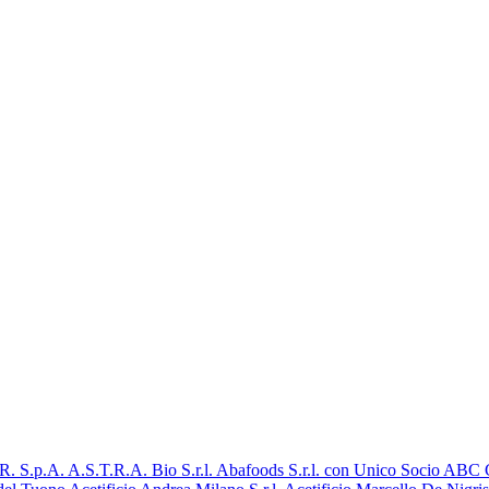
R. S.p.A.
A.S.T.R.A. Bio S.r.l.
Abafoods S.r.l. con Unico Socio
ABC Ga