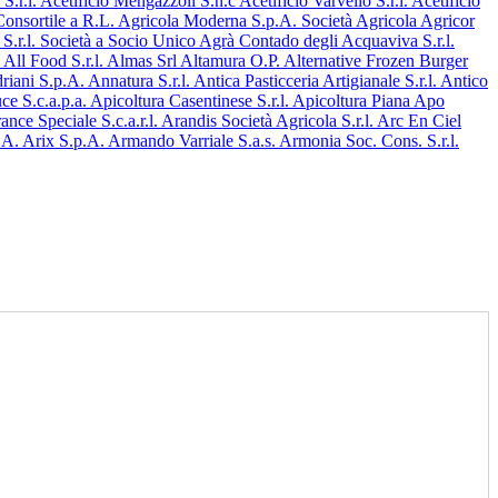
S.r.l.
Acetificio Mengazzoli S.n.c
Acetificio Varvello S.r.l.
Acetificio
onsortile a R.L.
Agricola Moderna S.p.A. Società Agricola
Agricor
S.r.l. Società a Socio Unico
Agrà Contado degli Acquaviva S.r.l.
.
All Food S.r.l.
Almas Srl
Altamura O.P.
Alternative Frozen Burger
riani S.p.A.
Annatura S.r.l.
Antica Pasticceria Artigianale S.r.l.
Antico
e S.c.a.p.a.
Apicoltura Casentinese S.r.l.
Apicoltura Piana
Apo
ance Speciale S.c.a.r.l.
Arandis Società Agricola S.r.l.
Arc En Ciel
p.A.
Arix S.p.A.
Armando Varriale S.a.s.
Armonia Soc. Cons. S.r.l.