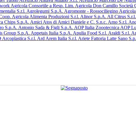
 del Tuono
Acetificio Andrea Milano S.r.l.
Acetificio Marcello De Nigris 
twork
Agricola Consortile a Resp. Lim.
Agricola Don Camillo Società C
entalia S.r.l.
Agrolegumi S.p.A.
Agromonte - Rossociliegino Agricola 
 Coop. Agricola
Alimenta Produzioni S.r.l.
Alinor S.p.A.
All Citrus S.r.l
a Chips S.p.A.
Amici Atos di Amici Daniele e C. S.n.c.
Amo S.r.l.
And
ro S.p.A.
Antonio Sada & Figli S.p.A.
AOP Italia Zoootecnica
AOP Luc
is Group S.p.A.
Appetais Italia S.p.A.
Apulia Food S.r.l.
Araldi S.r.l.
Ar
D
Arcoplastica S.r.l.
Ard
Arem Italia S.r.l.
Ariete Fattoria Latte Sano S.