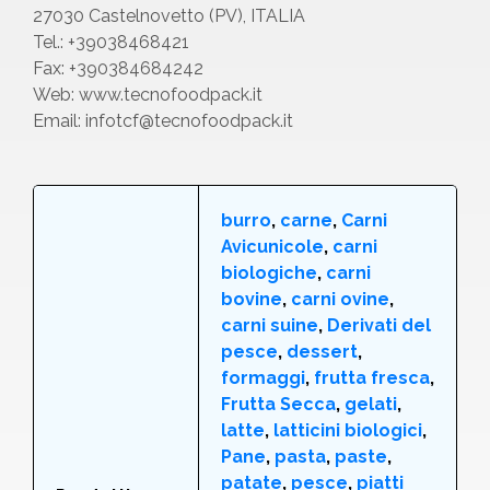
27030 Castelnovetto (PV), ITALIA
Tel.: +39038468421
Fax: +390384684242
Web: www.tecnofoodpack.it
Email: infotcf@tecnofoodpack.it
burro
,
carne
,
Carni
Avicunicole
,
carni
biologiche
,
carni
bovine
,
carni ovine
,
carni suine
,
Derivati del
pesce
,
dessert
,
formaggi
,
frutta fresca
,
Frutta Secca
,
gelati
,
latte
,
latticini biologici
,
Pane
,
pasta
,
paste
,
patate
,
pesce
,
piatti