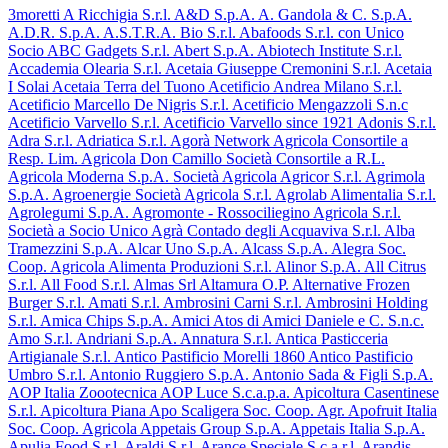
3moretti
A Ricchigia S.r.l.
A&D S.p.A.
A. Gandola & C. S.p.A.
A.D.R. S.p.A.
A.S.T.R.A. Bio S.r.l.
Abafoods S.r.l. con Unico
Socio
ABC Gadgets S.r.l.
Abert S.p.A.
Abiotech Institute S.r.l.
Accademia Olearia S.r.l.
Acetaia Giuseppe Cremonini S.r.l.
Acetaia
I Solai
Acetaia Terra del Tuono
Acetificio Andrea Milano S.r.l.
Acetificio Marcello De Nigris S.r.l.
Acetificio Mengazzoli S.n.c
Acetificio Varvello S.r.l.
Acetificio Varvello since 1921
Adonis S.r.l.
Adra S.r.l.
Adriatica S.r.l.
Agorà Network
Agricola Consortile a
Resp. Lim.
Agricola Don Camillo Società Consortile a R.L.
Agricola Moderna S.p.A. Società Agricola
Agricor S.r.l.
Agrimola
S.p.A.
Agroenergie Società Agricola S.r.l.
Agrolab Alimentalia S.r.l.
Agrolegumi S.p.A.
Agromonte - Rossociliegino Agricola S.r.l.
Società a Socio Unico
Agrà Contado degli Acquaviva S.r.l.
Alba
Tramezzini S.p.A.
Alcar Uno S.p.A.
Alcass S.p.A.
Alegra Soc.
Coop. Agricola
Alimenta Produzioni S.r.l.
Alinor S.p.A.
All Citrus
S.r.l.
All Food S.r.l.
Almas Srl
Altamura O.P.
Alternative Frozen
Burger S.r.l.
Amati S.r.l.
Ambrosini Carni S.r.l.
Ambrosini Holding
S.r.l.
Amica Chips S.p.A.
Amici Atos di Amici Daniele e C. S.n.c.
Amo S.r.l.
Andriani S.p.A.
Annatura S.r.l.
Antica Pasticceria
Artigianale S.r.l.
Antico Pastificio Morelli 1860
Antico Pastificio
Umbro S.r.l.
Antonio Ruggiero S.p.A.
Antonio Sada & Figli S.p.A.
AOP Italia Zoootecnica
AOP Luce S.c.a.p.a.
Apicoltura Casentinese
S.r.l.
Apicoltura Piana
Apo Scaligera Soc. Coop. Agr.
Apofruit Italia
Soc. Coop. Agricola
Appetais Group S.p.A.
Appetais Italia S.p.A.
Apulia Food S.r.l.
Araldi S.r.l.
Arance Speciale S.c.a.r.l.
Arandis