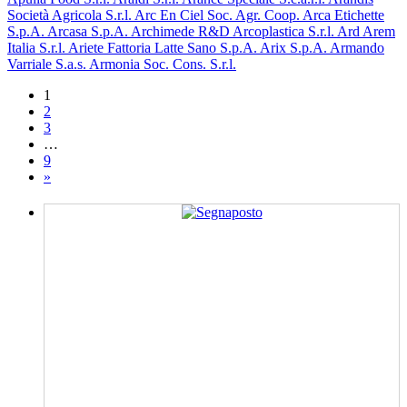
Società Agricola S.r.l.
Arc En Ciel Soc. Agr. Coop.
Arca Etichette
S.p.A.
Arcasa S.p.A.
Archimede R&D
Arcoplastica S.r.l.
Ard
Arem
Italia S.r.l.
Ariete Fattoria Latte Sano S.p.A.
Arix S.p.A.
Armando
Varriale S.a.s.
Armonia Soc. Cons. S.r.l.
1
2
3
…
9
»