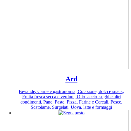
Ard
Bevande, Carne e gastronomia, Colazione, dolci e snack,
Frutta fresca secca e verdura, Olio, aceto, sughi e altri
condimenti, Pane, Paste, Pizza, Farine e Cereali, Pesce,
Scatolame, Surgelati, Uova, latte e formaggi