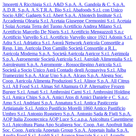
3moretti
A Ricchigia S.r.l.
A&D S.p.A.
A. Gandola & C. S.p.A.
A.D.R. S.p.A.
A.S.T.R.A. Bio S.r.l.
Abafoods S.r.l. con Unico
Socio
ABC Gadgets S.r.l.
Abert S.p.A.
Abiotech Institute S.r.l.
Accademia Olearia S.r.l.
Acetaia Giuseppe Cremonini S.r.l.
Acetaia
I Solai
Acetaia Terra del Tuono
Acetificio Andrea Milano S.r.l.
Acetificio Marcello De Nigris S.r.l.
Acetificio Mengazzoli S.n.c
Acetificio Varvello S.r.l.
Acetificio Varvello since 1921
Adonis S.r.l.
Adra S.r.l.
Adriatica S.r.l.
Agorà Network
Agricola Consortile a
Resp. Lim.
Agricola Don Camillo Società Consortile a R.L.
Agricola Moderna S.p.A. Società Agricola
Agricor S.r.l.
Agrimola
S.p.A.
Agroenergie Società Agricola S.r.l.
Agrolab Alimentalia S.r.l.
Agrolegumi S.p.A.
Agromonte - Rossociliegino Agricola S.r.l.
Società a Socio Unico
Agrà Contado degli Acquaviva S.r.l.
Alba
Tramezzini S.p.A.
Alcar Uno S.p.A.
Alcass S.p.A.
Alegra Soc.
Coop. Agricola
Alimenta Produzioni S.r.l.
Alinor S.p.A.
All Citrus
S.r.l.
All Food S.r.l.
Almas Srl
Altamura O.P.
Alternative Frozen
Burger S.r.l.
Amati S.r.l.
Ambrosini Carni S.r.l.
Ambrosini Holding
S.r.l.
Amica Chips S.p.A.
Amici Atos di Amici Daniele e C. S.n.c.
Amo S.r.l.
Andriani S.p.A.
Annatura S.r.l.
Antica Pasticceria
Artigianale S.r.l.
Antico Pastificio Morelli 1860
Antico Pastificio
Umbro S.r.l.
Antonio Ruggiero S.p.A.
Antonio Sada & Figli S.p.A.
AOP Italia Zoootecnica
AOP Luce S.c.a.p.a.
Apicoltura Casentinese
S.r.l.
Apicoltura Piana
Apo Scaligera Soc. Coop. Agr.
Apofruit Italia
Soc. Coop. Agricola
Appetais Group S.p.A.
Appetais Italia S.p.A.
Apulia Food S.r.l.
Araldi S.r.l.
Arance Speciale S.c.a.r.l.
Arandis