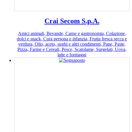
Crai Secom S.p.A.
Amici animali, Bevande, Carne e gastronomia, Colazione,
dolci e snack, Cura persona e infanzia, Frutta fresca secca e
verdura, Olio, aceto, sughi e altri condimenti, Pane, Paste,
Pizza, Farine e Cereali, Pesce, Scatolame, Surgelati, Uova,
latte e formaggi