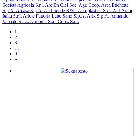
Società Agricola S.r.l.
Arc En Ciel Soc. Agr. Coop.
Arca Etichette
S.p.A.
Arcasa S.p.A.
Archimede R&D
Arcoplastica S.r.l.
Ard
Arem
Italia S.r.l.
Ariete Fattoria Latte Sano S.p.A.
Arix S.p.A.
Armando
Varriale S.a.s.
Armonia Soc. Cons. S.r.l.
1
2
3
…
9
»