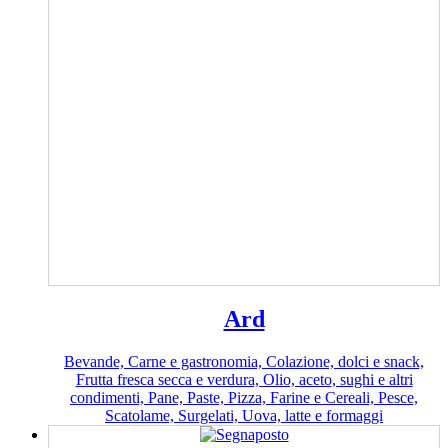
Ard
Bevande, Carne e gastronomia, Colazione, dolci e snack,
Frutta fresca secca e verdura, Olio, aceto, sughi e altri
condimenti, Pane, Paste, Pizza, Farine e Cereali, Pesce,
Scatolame, Surgelati, Uova, latte e formaggi