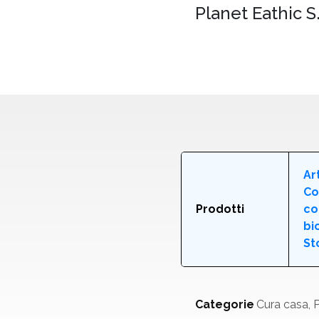
Planet Eathic S.r
Ar
Co
Prodotti
co
bi
St
Categorie
Cura casa
,
P