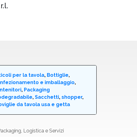
.l.
ticoli per la tavola
,
Bottiglie
,
nfezionamento e imballaggio
,
ntenitori
,
Packaging
odegradabile
,
Sacchetti
,
shopper
,
oviglie da tavola usa e getta
ackaging, Logistica e Servizi