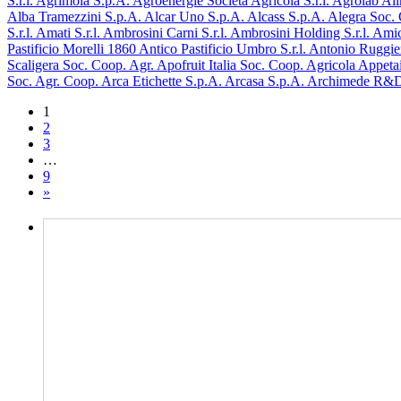
S.r.l.
Agrimola S.p.A.
Agroenergie Società Agricola S.r.l.
Agrolab Alim
Alba Tramezzini S.p.A.
Alcar Uno S.p.A.
Alcass S.p.A.
Alegra Soc.
S.r.l.
Amati S.r.l.
Ambrosini Carni S.r.l.
Ambrosini Holding S.r.l.
Amic
Pastificio Morelli 1860
Antico Pastificio Umbro S.r.l.
Antonio Ruggie
Scaligera Soc. Coop. Agr.
Apofruit Italia Soc. Coop. Agricola
Appeta
Soc. Agr. Coop.
Arca Etichette S.p.A.
Arcasa S.p.A.
Archimede R&
1
2
3
…
9
»