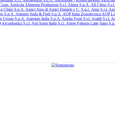
entalia S.r.l.
Agrolegumi S.p.A.
Agromonte - Rossociliegino Agricola 
 Coop. Agricola
Alimenta Produzioni S.r.l.
Alinor S.p.A.
All Citrus S.r.l
a Chips S.p.A.
Amici Atos di Amici Daniele e C. S.n.c.
Amo S.r.l.
And
ro S.p.A.
Antonio Sada & Figli S.p.A.
AOP Italia Zoootecnica
AOP Luc
is Group S.p.A.
Appetais Italia S.p.A.
Apulia Food S.r.l.
Araldi S.r.l.
Ar
D
Arcoplastica S.r.l.
Ard
Arem Italia S.r.l.
Ariete Fattoria Latte Sano S.