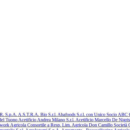
R. S.p.A.
A.S.T.R.A. Bio S.r.l.
Abafoods S.r.l. con Unico Socio
ABC Ga
 del Tuono
Acetificio Andrea Milano S.r.l.
Acetificio Marcello De Nigris 
twork
Agricola Consortile a Resp. Lim.
Agricola Don Camillo Società C