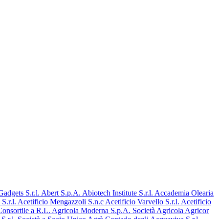
dgets S.r.l.
Abert S.p.A.
Abiotech Institute S.r.l.
Accademia Olearia
S.r.l.
Acetificio Mengazzoli S.n.c
Acetificio Varvello S.r.l.
Acetificio
onsortile a R.L.
Agricola Moderna S.p.A. Società Agricola
Agricor