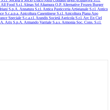
S.r.l. Società a Socio Unico
Agrà Contado degli Acquaviva S.r.l.
.
All Food S.r.l.
Almas Srl
Altamura O.P.
Alternative Frozen Burger
riani S.p.A.
Annatura S.r.l.
Antica Pasticceria Artigianale S.r.l.
Antico
e S.c.a.p.a.
Apicoltura Casentinese S.r.l.
Apicoltura Piana
Apo
ance Speciale S.c.a.r.l.
Arandis Società Agricola S.r.l.
Arc En Ciel
p.A.
Arix S.p.A.
Armando Varriale S.a.s.
Armonia Soc. Cons. S.r.l.