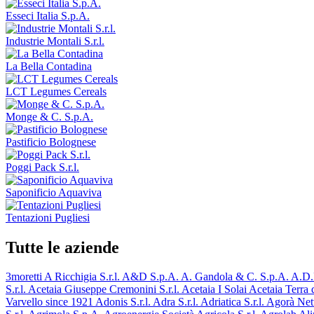
Esseci Italia S.p.A.
Industrie Montali S.r.l.
La Bella Contadina
LCT Legumes Cereals
Monge & C. S.p.A.
Pastificio Bolognese
Poggi Pack S.r.l.
Saponificio Aquaviva
Tentazioni Pugliesi
Tutte le aziende
3moretti
A Ricchigia S.r.l.
A&D S.p.A.
A. Gandola & C. S.p.A.
A.D.
S.r.l.
Acetaia Giuseppe Cremonini S.r.l.
Acetaia I Solai
Acetaia Terra
Varvello since 1921
Adonis S.r.l.
Adra S.r.l.
Adriatica S.r.l.
Agorà Ne