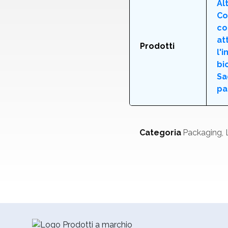
Al
Co
co
at
Prodotti
l'
bi
Sa
pa
Categoria
Packaging, L