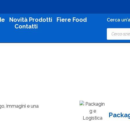
de
Novità Prodotti
Fiere Food
Cerca un’a
Contatti
ogo, immagini e una
Packagi