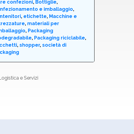
tre confezioni
,
Bottiglie
,
nfezionamento e imballaggio
,
ntenitori
,
etichette
,
Macchine e
trezzature
,
materiali per
imballaggio
,
Packaging
odegradabile
,
Packaging riciclabile
,
cchetti
,
shopper
,
società di
ckaging
ogistica e Servizi