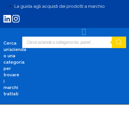
La guida agli acquisti dei prodotti a marchio
Cerca
un’azienda
o una
categoria
per
trovare
i
marchi
trattati