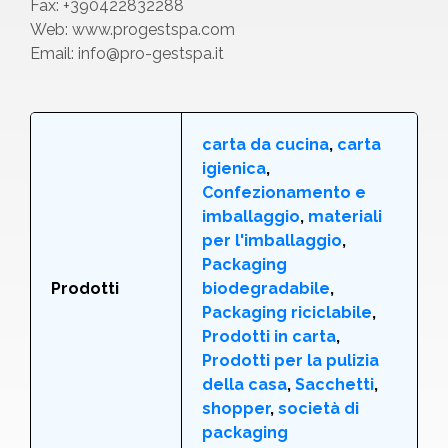
Fax: +390422832288
Web: www.progestspa.com
Email: info@pro-gestspa.it
carta da cucina
,
carta
igienica
,
Confezionamento e
imballaggio
,
materiali
per l'imballaggio
,
Packaging
Prodotti
biodegradabile
,
Packaging riciclabile
,
Prodotti in carta
,
Prodotti per la pulizia
della casa
,
Sacchetti
,
shopper
,
società di
packaging