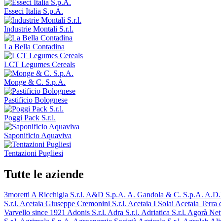
Esseci Italia S.p.A.
Industrie Montali S.r.l.
La Bella Contadina
LCT Legumes Cereals
Monge & C. S.p.A.
Pastificio Bolognese
Poggi Pack S.r.l.
Saponificio Aquaviva
Tentazioni Pugliesi
Tutte le aziende
3moretti
A Ricchigia S.r.l.
A&D S.p.A.
A. Gandola & C. S.p.A.
A.D.
S.r.l.
Acetaia Giuseppe Cremonini S.r.l.
Acetaia I Solai
Acetaia Terra
Varvello since 1921
Adonis S.r.l.
Adra S.r.l.
Adriatica S.r.l.
Agorà Ne