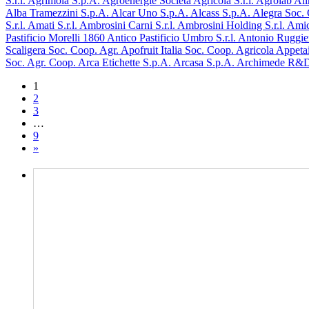
S.r.l.
Agrimola S.p.A.
Agroenergie Società Agricola S.r.l.
Agrolab Alim
Alba Tramezzini S.p.A.
Alcar Uno S.p.A.
Alcass S.p.A.
Alegra Soc.
S.r.l.
Amati S.r.l.
Ambrosini Carni S.r.l.
Ambrosini Holding S.r.l.
Amic
Pastificio Morelli 1860
Antico Pastificio Umbro S.r.l.
Antonio Ruggie
Scaligera Soc. Coop. Agr.
Apofruit Italia Soc. Coop. Agricola
Appeta
Soc. Agr. Coop.
Arca Etichette S.p.A.
Arcasa S.p.A.
Archimede R&
1
2
3
…
9
»