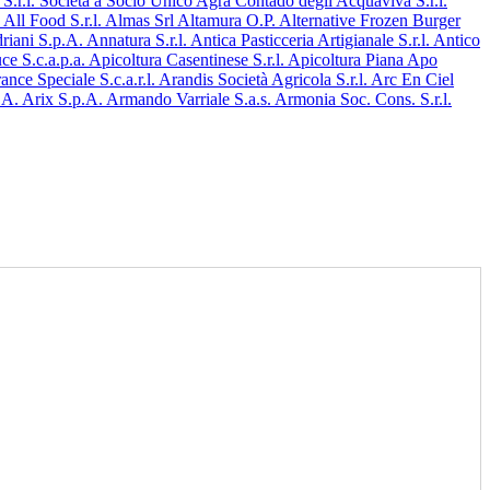
S.r.l. Società a Socio Unico
Agrà Contado degli Acquaviva S.r.l.
.
All Food S.r.l.
Almas Srl
Altamura O.P.
Alternative Frozen Burger
riani S.p.A.
Annatura S.r.l.
Antica Pasticceria Artigianale S.r.l.
Antico
e S.c.a.p.a.
Apicoltura Casentinese S.r.l.
Apicoltura Piana
Apo
ance Speciale S.c.a.r.l.
Arandis Società Agricola S.r.l.
Arc En Ciel
p.A.
Arix S.p.A.
Armando Varriale S.a.s.
Armonia Soc. Cons. S.r.l.