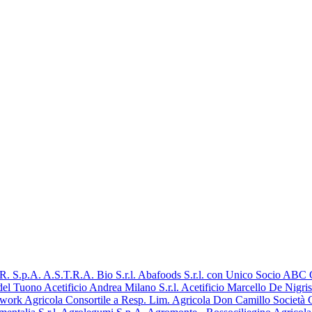
R. S.p.A.
A.S.T.R.A. Bio S.r.l.
Abafoods S.r.l. con Unico Socio
ABC Ga
 del Tuono
Acetificio Andrea Milano S.r.l.
Acetificio Marcello De Nigris 
twork
Agricola Consortile a Resp. Lim.
Agricola Don Camillo Società C