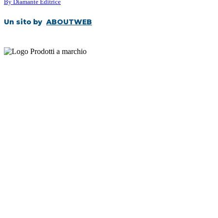
By Diamante Editrice
Un sito by
ABOUTWEB