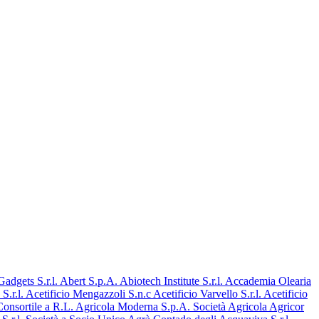
dgets S.r.l.
Abert S.p.A.
Abiotech Institute S.r.l.
Accademia Olearia
S.r.l.
Acetificio Mengazzoli S.n.c
Acetificio Varvello S.r.l.
Acetificio
onsortile a R.L.
Agricola Moderna S.p.A. Società Agricola
Agricor