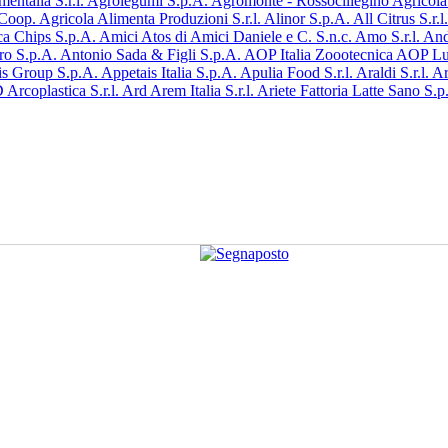
entalia S.r.l.
Agrolegumi S.p.A.
Agromonte - Rossociliegino Agricola 
 Coop. Agricola
Alimenta Produzioni S.r.l.
Alinor S.p.A.
All Citrus S.r.l
a Chips S.p.A.
Amici Atos di Amici Daniele e C. S.n.c.
Amo S.r.l.
And
ro S.p.A.
Antonio Sada & Figli S.p.A.
AOP Italia Zoootecnica
AOP Luc
is Group S.p.A.
Appetais Italia S.p.A.
Apulia Food S.r.l.
Araldi S.r.l.
Ar
D
Arcoplastica S.r.l.
Ard
Arem Italia S.r.l.
Ariete Fattoria Latte Sano S.