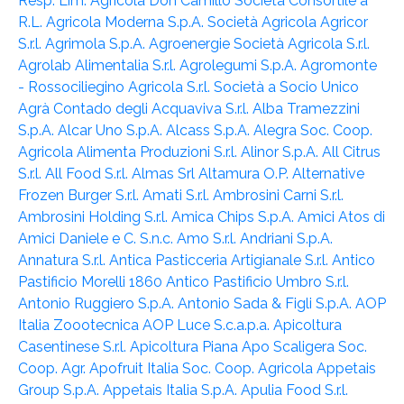
Resp. Lim.
Agricola Don Camillo Società Consortile a
R.L.
Agricola Moderna S.p.A. Società Agricola
Agricor
S.r.l.
Agrimola S.p.A.
Agroenergie Società Agricola S.r.l.
Agrolab Alimentalia S.r.l.
Agrolegumi S.p.A.
Agromonte
- Rossociliegino Agricola S.r.l. Società a Socio Unico
Agrà Contado degli Acquaviva S.r.l.
Alba Tramezzini
S.p.A.
Alcar Uno S.p.A.
Alcass S.p.A.
Alegra Soc. Coop.
Agricola
Alimenta Produzioni S.r.l.
Alinor S.p.A.
All Citrus
S.r.l.
All Food S.r.l.
Almas Srl
Altamura O.P.
Alternative
Frozen Burger S.r.l.
Amati S.r.l.
Ambrosini Carni S.r.l.
Ambrosini Holding S.r.l.
Amica Chips S.p.A.
Amici Atos di
Amici Daniele e C. S.n.c.
Amo S.r.l.
Andriani S.p.A.
Annatura S.r.l.
Antica Pasticceria Artigianale S.r.l.
Antico
Pastificio Morelli 1860
Antico Pastificio Umbro S.r.l.
Antonio Ruggiero S.p.A.
Antonio Sada & Figli S.p.A.
AOP
Italia Zoootecnica
AOP Luce S.c.a.p.a.
Apicoltura
Casentinese S.r.l.
Apicoltura Piana
Apo Scaligera Soc.
Coop. Agr.
Apofruit Italia Soc. Coop. Agricola
Appetais
Group S.p.A.
Appetais Italia S.p.A.
Apulia Food S.r.l.