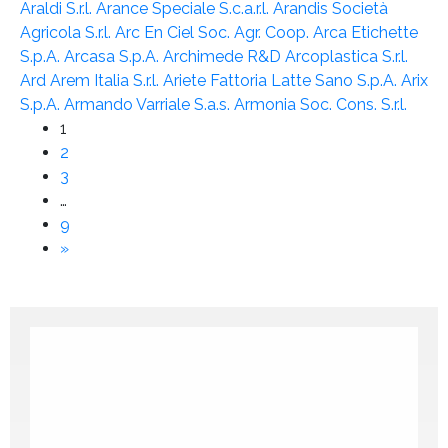
Araldi S.r.l.
Arance Speciale S.c.a.r.l.
Arandis Società
Agricola S.r.l.
Arc En Ciel Soc. Agr. Coop.
Arca Etichette
S.p.A.
Arcasa S.p.A.
Archimede R&D
Arcoplastica S.r.l.
Ard
Arem Italia S.r.l.
Ariete Fattoria Latte Sano S.p.A.
Arix
S.p.A.
Armando Varriale S.a.s.
Armonia Soc. Cons. S.r.l.
1
2
3
…
9
»