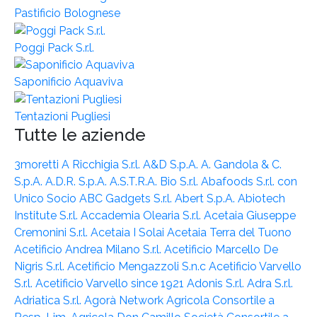
Pastificio Bolognese
Poggi Pack S.r.l.
Saponificio Aquaviva
Tentazioni Pugliesi
Tutte le aziende
3moretti
A Ricchigia S.r.l.
A&D S.p.A.
A. Gandola & C.
S.p.A.
A.D.R. S.p.A.
A.S.T.R.A. Bio S.r.l.
Abafoods S.r.l. con
Unico Socio
ABC Gadgets S.r.l.
Abert S.p.A.
Abiotech
Institute S.r.l.
Accademia Olearia S.r.l.
Acetaia Giuseppe
Cremonini S.r.l.
Acetaia I Solai
Acetaia Terra del Tuono
Acetificio Andrea Milano S.r.l.
Acetificio Marcello De
Nigris S.r.l.
Acetificio Mengazzoli S.n.c
Acetificio Varvello
S.r.l.
Acetificio Varvello since 1921
Adonis S.r.l.
Adra S.r.l.
Adriatica S.r.l.
Agorà Network
Agricola Consortile a