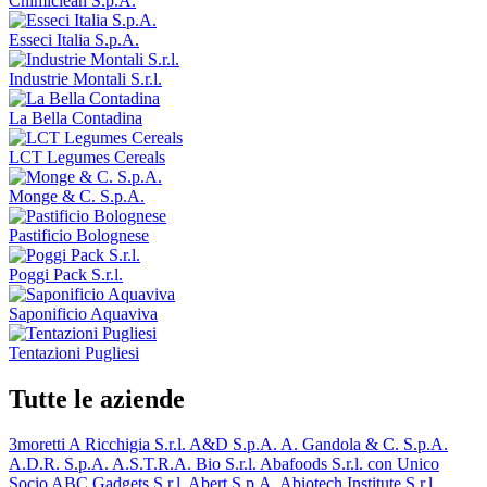
Chimiclean S.p.A.
Esseci Italia S.p.A.
Industrie Montali S.r.l.
La Bella Contadina
LCT Legumes Cereals
Monge & C. S.p.A.
Pastificio Bolognese
Poggi Pack S.r.l.
Saponificio Aquaviva
Tentazioni Pugliesi
Tutte le aziende
3moretti
A Ricchigia S.r.l.
A&D S.p.A.
A. Gandola & C. S.p.A.
A.D.R. S.p.A.
A.S.T.R.A. Bio S.r.l.
Abafoods S.r.l. con Unico
Socio
ABC Gadgets S.r.l.
Abert S.p.A.
Abiotech Institute S.r.l.