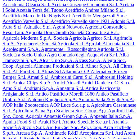
Accademia Olearia S.r.l.
Acetaia Giuseppe Cremonini S.r.l.
Acetaia
I Solai
Acetaia Terra del Tuono
Acetificio Andrea Milano S.r.l.
Acetificio Marcello De Nigris S.r.l.
Acetificio Mengazzoli S.n.c
Acetificio Varvello S.r.l.
Acetificio Varvello since 1921
Adonis S.r.l.
Adra S.r.l.
Adriatica S.r.l.
Agorà Network
Agricola Consortile a
Resp. Lim.
Agricola Don Camillo Società Consortile a R.L.
Agricola Moderna S.p.A. Società Agricola
Agricor S.r.l.
Agrimola
S.p.A.
Agroenergie Società Agricola S.r.l.
Agrolab Alimentalia S.r.l.
Agrolegumi S.p.A.
Agromonte - Rossociliegino Agricola S.r.l.
Società a Socio Unico
Agrà Contado degli Acquaviva S.r.l.
Alba
Tramezzini S.p.A.
Alcar Uno S.p.A.
Alcass S.p.A.
Alegra Soc.
Coop. Agricola
Alimenta Produzioni S.r.l.
Alinor S.p.A.
All Citrus
S.r.l.
All Food S.r.l.
Almas Srl
Altamura O.P.
Alternative Frozen
Burger S.r.l.
Amati S.r.l.
Ambrosini Carni S.r.l.
Ambrosini Holding
S.r.l.
Amica Chips S.p.A.
Amici Atos di Amici Daniele e C. S.n.c.
Amo S.r.l.
Andriani S.p.A.
Annatura S.r.l.
Antica Pasticceria
Artigianale S.r.l.
Antico Pastificio Morelli 1860
Antico Pastificio
Umbro S.r.l.
Antonio Ruggiero S.p.A.
Antonio Sada & Figli S.p.A.
AOP Italia Zoootecnica
AOP Luce S.c.a.p.a.
Apicoltura Casentinese
S.r.l.
Apicoltura Piana
Apo Scaligera Soc. Coop. Agr.
Apofruit Italia
Soc. Coop. Agricola
Appetais Group S.p.A.
Appetais Italia S.p.A.
Apulia Food S.r.l.
Araldi S.r.l.
Arance Speciale S.c.a.r.l.
Arandis
Società Agricola S.r.l.
Arc En Ciel Soc. Agr. Coop.
Arca Etichette
S.p.A.
Arcasa S.p.A.
Archimede R&D
Arcoplastica S.r.l.
Ard
Arem
Italia S.r.l.
Ariete Fattoria Latte Sano S.p.A.
Arix S.p.A.
Armando