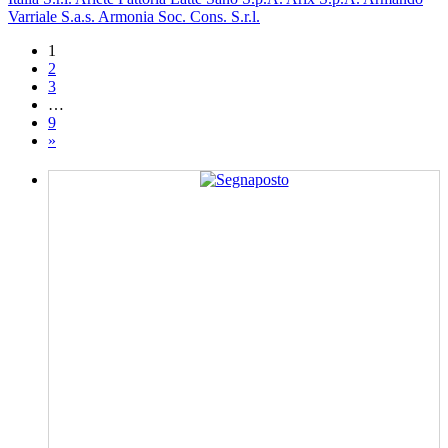
Varriale S.a.s.
Armonia Soc. Cons. S.r.l.
1
2
3
…
9
»