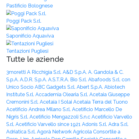
Pastificio Bolognese
Poggi Pack S.r.l.
Saponificio Aquaviva
Tentazioni Pugliesi
Tutte le aziende
3moretti
A Ricchigia S.r.l.
A&D S.p.A.
A. Gandola & C.
S.p.A.
A.D.R. S.p.A.
A.S.T.R.A. Bio S.r.l.
Abafoods S.r.l. con
Unico Socio
ABC Gadgets S.r.l.
Abert S.p.A.
Abiotech
Institute S.r.l.
Accademia Olearia S.r.l.
Acetaia Giuseppe
Cremonini S.r.l.
Acetaia I Solai
Acetaia Terra del Tuono
Acetificio Andrea Milano S.r.l.
Acetificio Marcello De
Nigris S.r.l.
Acetificio Mengazzoli S.n.c
Acetificio Varvello
S.r.l.
Acetificio Varvello since 1921
Adonis S.r.l.
Adra S.r.l.
Adriatica S.r.l.
Agorà Network
Agricola Consortile a