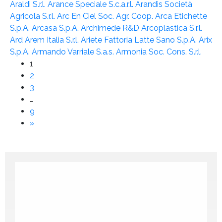
Araldi S.r.l.
Arance Speciale S.c.a.r.l.
Arandis Società
Agricola S.r.l.
Arc En Ciel Soc. Agr. Coop.
Arca Etichette
S.p.A.
Arcasa S.p.A.
Archimede R&D
Arcoplastica S.r.l.
Ard
Arem Italia S.r.l.
Ariete Fattoria Latte Sano S.p.A.
Arix
S.p.A.
Armando Varriale S.a.s.
Armonia Soc. Cons. S.r.l.
1
2
3
…
9
»