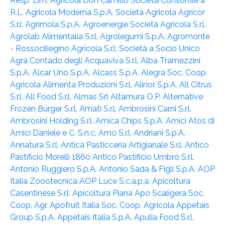
Resp. Lim.
Agricola Don Camillo Società Consortile a
R.L.
Agricola Moderna S.p.A. Società Agricola
Agricor
S.r.l.
Agrimola S.p.A.
Agroenergie Società Agricola S.r.l.
Agrolab Alimentalia S.r.l.
Agrolegumi S.p.A.
Agromonte
- Rossociliegino Agricola S.r.l. Società a Socio Unico
Agrà Contado degli Acquaviva S.r.l.
Alba Tramezzini
S.p.A.
Alcar Uno S.p.A.
Alcass S.p.A.
Alegra Soc. Coop.
Agricola
Alimenta Produzioni S.r.l.
Alinor S.p.A.
All Citrus
S.r.l.
All Food S.r.l.
Almas Srl
Altamura O.P.
Alternative
Frozen Burger S.r.l.
Amati S.r.l.
Ambrosini Carni S.r.l.
Ambrosini Holding S.r.l.
Amica Chips S.p.A.
Amici Atos di
Amici Daniele e C. S.n.c.
Amo S.r.l.
Andriani S.p.A.
Annatura S.r.l.
Antica Pasticceria Artigianale S.r.l.
Antico
Pastificio Morelli 1860
Antico Pastificio Umbro S.r.l.
Antonio Ruggiero S.p.A.
Antonio Sada & Figli S.p.A.
AOP
Italia Zoootecnica
AOP Luce S.c.a.p.a.
Apicoltura
Casentinese S.r.l.
Apicoltura Piana
Apo Scaligera Soc.
Coop. Agr.
Apofruit Italia Soc. Coop. Agricola
Appetais
Group S.p.A.
Appetais Italia S.p.A.
Apulia Food S.r.l.